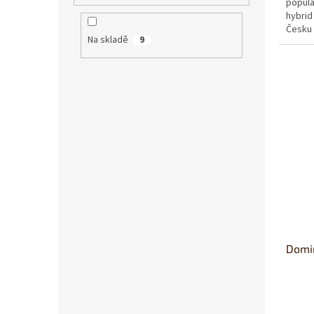
populá
hybrid
Česku 
Na skladě
9
je také.
Domi