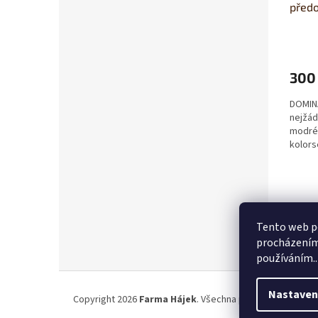
předo
300
DOMINA
nejžád
modrém
kolors
Uplatňu
Tento web po
procházením 
používáním..
Z
á
Nastaven
Copyright 2026
Farma Hájek
. Všechna práva vyhrazena.
p