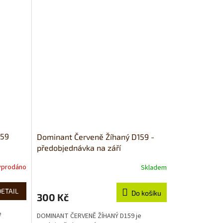
159
Dominant Červeně Žíhaný D159 -
předobjednávka na září
yprodáno
Skladem
DETAIL
Do košíku
300 Kč
e
DOMINANT ČERVENĚ ŽÍHANÝ D159 je