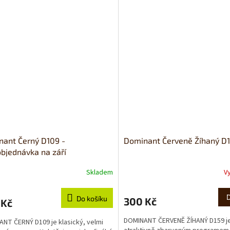
ant Černý D109 -
Dominant Červeně Žíhaný D
bjednávka na září
Skladem
V
Do košíku
300 Kč
 Kč
DOMINANT ČERVENĚ ŽÍHANÝ D159 j
NT ČERNÝ D109 je klasický, velmi