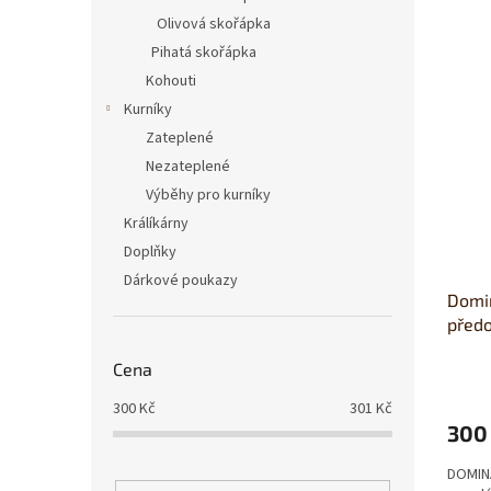
Olivová skořápka
Pihatá skořápka
Kohouti
Kurníky
Zateplené
Nezateplené
Výběhy pro kurníky
Králíkárny
Doplňky
Dárkové poukazy
Domin
předo
Cena
300
Kč
301
Kč
300
DOMINA