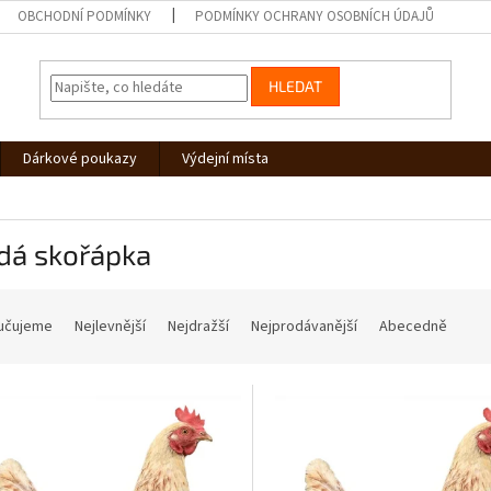
OBCHODNÍ PODMÍNKY
PODMÍNKY OCHRANY OSOBNÍCH ÚDAJŮ
HLEDAT
Dárkové poukazy
Výdejní místa
dá skořápka
učujeme
Nejlevnější
Nejdražší
Nejprodávanější
Abecedně