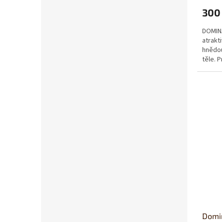
300
DOMINA
atrak
hnědou
těle. 
podle 
Domi