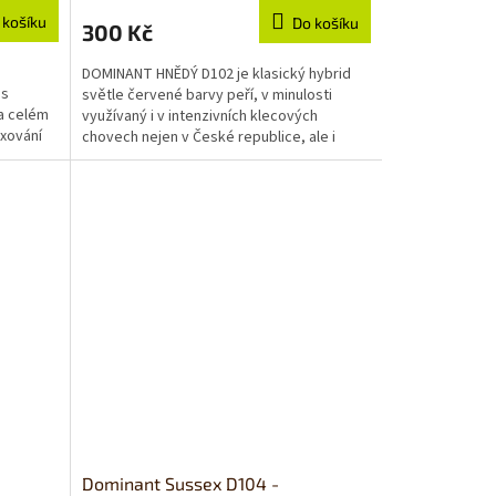
 košíku
Do košíku
300 Kč
DOMINANT HNĚDÝ D102 je klasický hybrid
 s
světle červené barvy peří, v minulosti
a celém
využívaný i v intenzivních klecových
exování
chovech nejen v České republice, ale i
například na...
Dominant Sussex D104 -