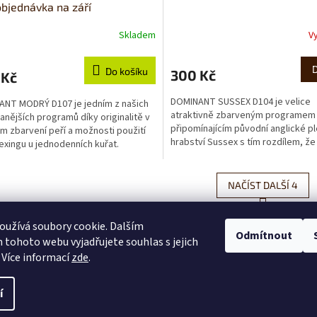
bjednávka na září
Skladem
V
Do košíku
300 Kč
 Kč
DOMINANT SUSSEX D104 je velice
NT MODRÝ D107 je jedním z našich
atraktivně zbarveným programem
anějších programů díky originalitě v
připomínajícím původní anglické p
 zbarvení peří a možnosti použití
hrabství Sussex s tím rozdílem, že
exingu u jednodenních kuřat.
program je autosexingový a má...
je se...
NAČÍST DALŠÍ 4
S
1
2
O
t
užívá soubory cookie. Dalším
r
v
Odmítnout
NAHORU
á
tohoto webu vyjadřujete souhlas s jejich
l
n
á
 Více informací
zde
.
k
d
o
a
v
í
c
á
í
n