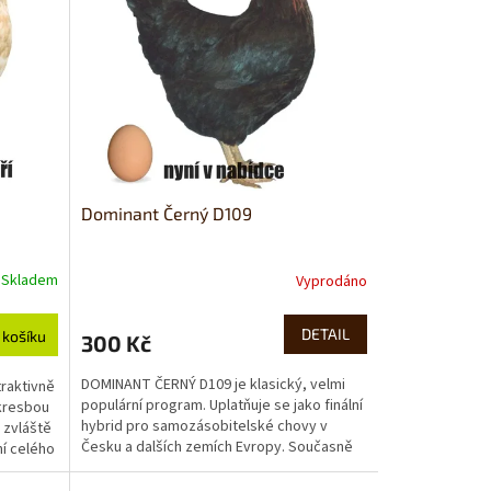
Dominant Černý D109
Skladem
Vyprodáno
DETAIL
 košíku
300 Kč
DOMINANT ČERNÝ D109 je klasický, velmi
raktivně
populární program. Uplatňuje se jako finální
kresbou
hybrid pro samozásobitelské chovy v
 zvláště
Česku a dalších zemích Evropy. Současně
ní celého
je také...