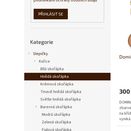
s
o
podmínkami ochrany osobních údajů
n
p
d
e
r
u
l
PŘIHLÁSIT SE
o
k
d
t
u
ů
Přeskočit
k
Kategorie
kategorie
t
ů
Slepičky
Domi
Kuřice
Bílá skořápka
Hnědá skořápka
Krémová skořápka
300
Tmavě hnědá skořápka
Světle hnědá skořápka
DOMINA
Barevná skořápka
zbarv
na kří
Modrá skořápka
vyniká
Zelená skořápka
těla....
Fialová skořápka