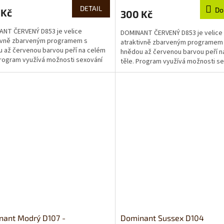
DETAIL
Do
 Kč
300 Kč
NT ČERVENÝ D853 je velice
DOMINANT ČERVENÝ D853 je velice
tivně zbarveným programem s
atraktivně zbarveným programem
 až červenou barvou peří na celém
hnědou až červenou barvou peří n
Program využívá možnosti sexování
těle. Program využívá možnosti s
geneticky podmíněné...
podle geneticky podmíněné...
nant Modrý D107 -
Dominant Sussex D104