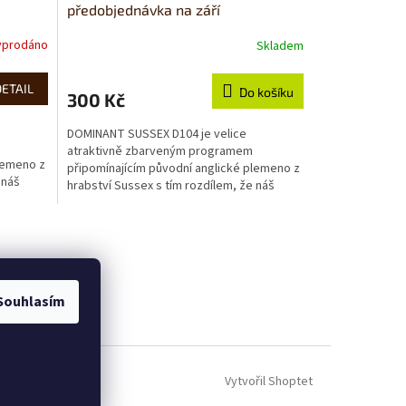
předobjednávka na září
yprodáno
Skladem
DETAIL
Do košíku
300 Kč
DOMINANT SUSSEX D104 je velice
atraktivně zbarveným programem
lemeno z
připomínajícím původní anglické plemeno z
 náš
hrabství Sussex s tím rozdílem, že náš
program je autosexingový a má...
Souhlasím
Vytvořil Shoptet