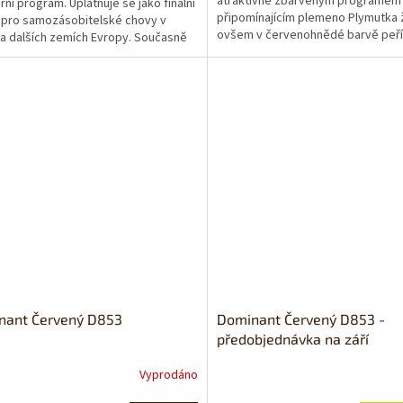
atraktivně zbarveným programem
rní program. Uplatňuje se jako finální
připomínajícím plemeno Plymutka 
 pro samozásobitelské chovy v
ovšem v červenohnědé barvě peří
a dalších zemích Evropy. Současně
výrazným žíháním. Je velice oblíben
..
nant Červený D853
Dominant Červený D853 -
předobjednávka na září
Vyprodáno