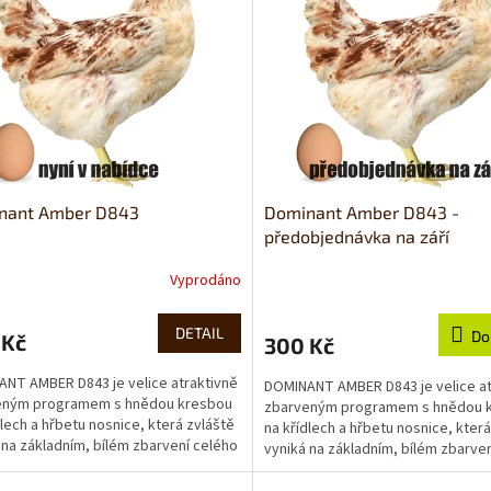
nant Amber D843
Dominant Amber D843 -
předobjednávka na září
Vyprodáno
DETAIL
Do
 Kč
300 Kč
NT AMBER D843 je velice atraktivně
DOMINANT AMBER D843 je velice at
eným programem s hnědou kresbou
zbarveným programem s hnědou 
dlech a hřbetu nosnice, která zvláště
na křídlech a hřbetu nosnice, která
 na základním, bílém zbarvení celého
vyniká na základním, bílém zbarve
těla....