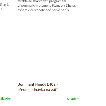
atraktivně zbarveným programem
žíhaná,
připomínajícím plemeno Plymutka žíhaná,
 s
ovšem v červenohnědé barvě peří s
...
výrazným žíháním. Je velice oblíben...
Dominant Hnědý D102 -
předobjednávka na září
Skladem
Skladem