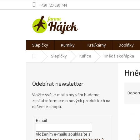
Přejít
+420 720 620 744
na
obsah
Slepičky
Kurníky
Králíkárny
Doplňky
Domů
Slepičky
Kuřice
Hnědá skořápka
P
Hně
o
s
Odebírat newsletter
Ř
t
a
r
Dopor
Vložte svůj e-mail a my vám budeme
z
a
zasílat informace o nových produktech na
e
n
našem e-shopu.
V
n
n
ý
í
í
E-mail
p
p
p
i
r
a
Vložením e-mailu souhlasíte s