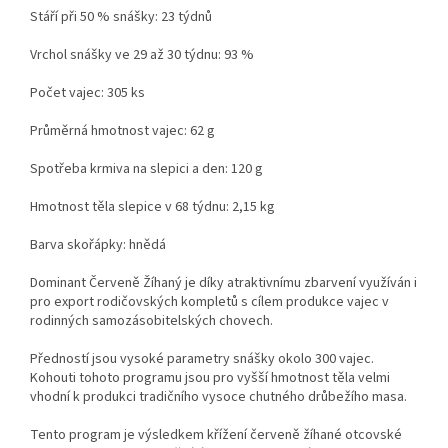
Stáří při 50 % snášky: 23 týdnů
Vrchol snášky ve 29 až 30 týdnu: 93 %
Počet vajec: 305 ks
Průměrná hmotnost vajec: 62 g
Spotřeba krmiva na slepici a den: 120 g
Hmotnost těla slepice v 68 týdnu: 2,15 kg
Barva skořápky: hnědá
Dominant Červeně Žíhaný je díky atraktivnímu zbarvení využíván i
pro export rodičovských kompletů s cílem produkce vajec v
rodinných samozásobitelských chovech.
Předností jsou vysoké parametry snášky okolo 300 vajec.
Kohouti tohoto programu jsou pro vyšší hmotnost těla velmi
vhodní k produkci tradičního vysoce chutného drůbežího masa.
Tento program je výsledkem křížení červeně žíhané otcovské