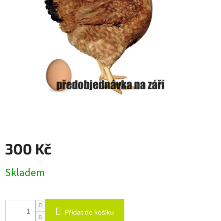
300 Kč
Měrná
Skladem
cena:
Přidat do košíku