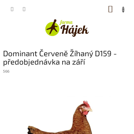
Přejít
NÁKUP
na
obsah
KOŠÍK
Dominant Červeně Žíhaný D159 -
předobjednávka na září
566