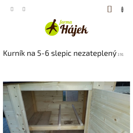
Přejít
NÁKUP
na
obsah
KOŠÍK
Kurník na 5-6 slepic nezateplený
191