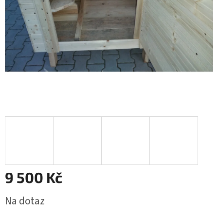
9 500 Kč
Měrná
Na dotaz
cena: