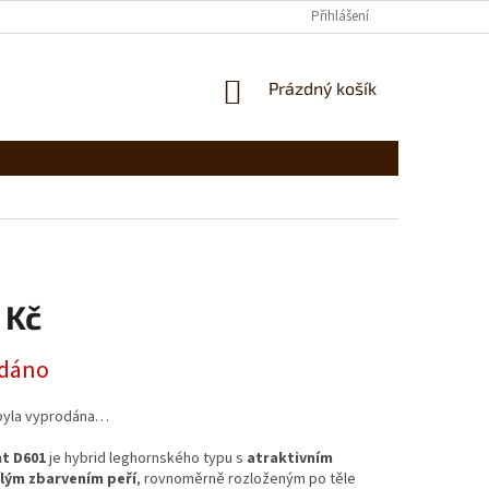
Přihlášení
NÁKUPNÍ
Prázdný košík
KOŠÍK
 Kč
dáno
byla vyprodána…
t D601
je hybrid leghornského typu s
atraktivním
lým zbarvením peří
, rovnoměrně rozloženým po těle