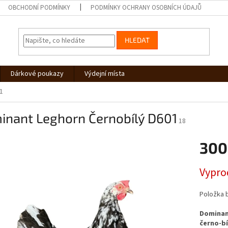
OBCHODNÍ PODMÍNKY
PODMÍNKY OCHRANY OSOBNÍCH ÚDAJŮ
HLEDAT
Dárkové poukazy
Výdejní místa
1
inant Leghorn Černobílý D601
18
300
Měrná
Vypro
cena:
Položka 
Dominan
černo-bí