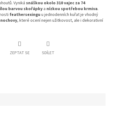
kohoutů. Vyniká
snáškou okolo 310 vajec za 74
ílou barvou skořápky
a
nízkou spotřebou krmiva
.
nosti
feathersexingu
u jednodenních kuřat je vhodný
nochovy
, které ocení nejen užitkovost, ale i dekorativní
ZEPTAT SE
SDÍLET