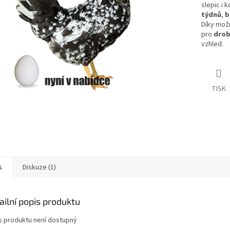
slepic i 
týdnů
,
b
Díky mož
pro
drob
vzhled.
TISK
s
Diskuze (1)
ailní popis produktu
s produktu není dostupný