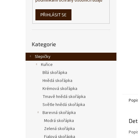
podmínkami ochrany osobních údajů
n
e
l
PŘIHLÁSIT SE
Přeskočit
Kategorie
kategorie
Slepičky
Kuřice
Bílá skořápka
Hnědá skořápka
Krémová skořápka
Tmavě hnědá skořápka
Popi
Světle hnědá skořápka
Barevná skořápka
Det
Modrá skořápka
Zelená skořápka
Popi
Fialová skořápka