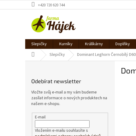
Přejít
+420 720 620 744
na
obsah
Slepičky
Kurníky
Králíkárny
Doplňky
Domů
Slepičky
Dominant Leghorn Černobílý D60
P
Dom
o
s
Odebírat newsletter
t
r
Vložte svůj e-mail a my vám budeme
a
zasílat informace o nových produktech na
n
našem e-shopu.
n
í
E-mail
p
a
Vložením e-mailu souhlasíte s